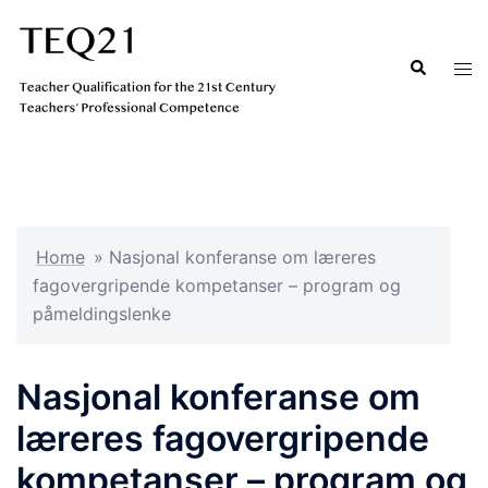
Hopp
til
Search
Tog
innhold
men
Home
»
Nasjonal konferanse om læreres
fagovergripende kompetanser – program og
påmeldingslenke
Nasjonal konferanse om
læreres fagovergripende
kompetanser – program og