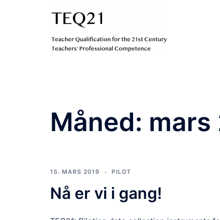
Hopp
til
innhold
Måned:
mars
15. MARS 2019
PILOT
Nå er vi i gang!