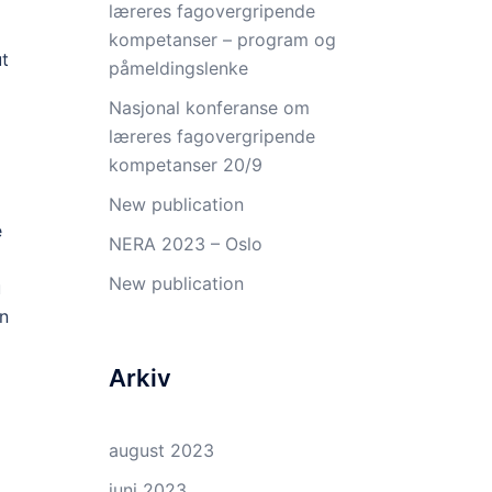
læreres fagovergripende
kompetanser – program og
ut
påmeldingslenke
Nasjonal konferanse om
læreres fagovergripende
kompetanser 20/9
New publication
e
NERA 2023 – Oslo
New publication
u
en
Arkiv
august 2023
juni 2023