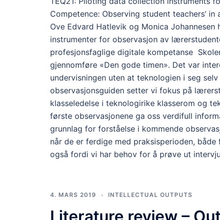
TEQ21: Piloting data collection instruments f
Competence: Observing student teachers’ in 
Ove Edvard Hatlevik og Monica Johannesen har
instrumenter for observasjon av lærerstudent
profesjonsfaglige digitale kompetanse Skole
gjennomføre «Den gode timen». Det var interes
undervisningen uten at teknologien i seg sel
observasjonsguiden setter vi fokus på lærerst
klasseledelse i teknologirike klasserom og te
første observasjonene ga oss verdifull inform
grunnlag for forståelse i kommende observasjo
når de er ferdige med praksisperioden, både 
også fordi vi har behov for å prøve ut interv
4. MARS 2019
INTELLECTUAL OUTPUTS
Literature review – Ou