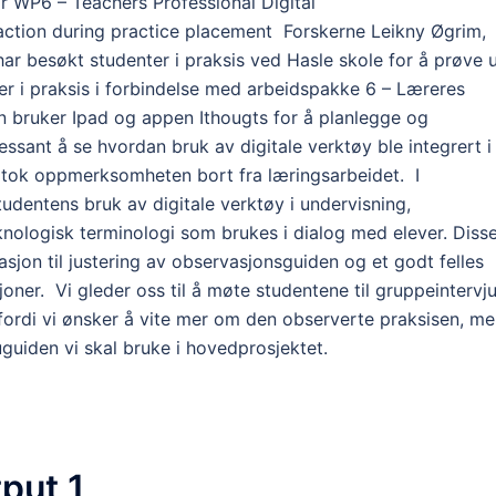
or WP6 – Teachers Professional Digital
action during practice placement Forskerne Leikny Øgrim,
 besøkt studenter i praksis ved Hasle skole for å prøve 
er i praksis i forbindelse med arbeidspakke 6 – Læreres
n bruker Ipad og appen Ithougts for å planlegge og
sant å se hvordan bruk av digitale verktøy ble integrert i
v tok oppmerksomheten bort fra læringsarbeidet. I
udentens bruk av digitale verktøy i undervisning,
knologisk terminologi som brukes i dialog med elever. Diss
asjon til justering av observasjonsguiden og et godt felles
ner. Vi gleder oss til å møte studentene til gruppeintervj
fordi vi ønsker å vite mer om den observerte praksisen, m
juguiden vi skal bruke i hovedprosjektet.
tput 1